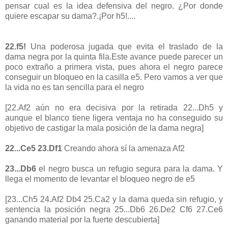
pensar cual es la idea defensiva del negro. ¿Por donde
quiere escapar su dama?.¡Por h5!....
22.f5!
Una poderosa jugada que evita el traslado de la
dama negra por la quinta fila.Este avance puede parecer un
poco extraño a primera vista, pues ahora el negro parece
conseguir un bloqueo en la casilla e5. Pero vamos a ver que
la vida no es tan sencilla para el negro
[22.Af2 aún no era decisiva por la retirada 22...Dh5 y
aunque el blanco tiene ligera ventaja no ha conseguido su
objetivo de castigar la mala posición de la dama negra]
22...Ce5 23.Df1
Creando ahora sí la amenaza Af2
23...Db6
el negro busca un refugio segura para la dama. Y
llega el momento de levantar el bloqueo negro de e5
[23...Ch5 24.Af2 Db4 25.Ca2 y la dama queda sin refugio, y
sentencia la posición negra 25...Db6 26.De2 Cf6 27.Ce6
ganando material por la fuerte descubierta]