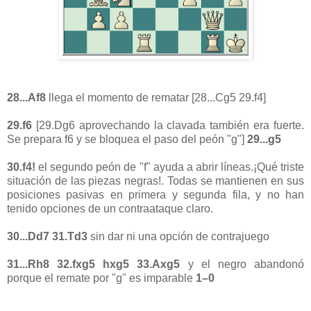
28...Af8
llega el momento de rematar [28...Cg5 29.f4]
29.f6
[29.Dg6 aprovechando la clavada también era fuerte.
Se prepara f6 y se bloquea el paso del peón "g"]
29...g5
30.f4!
el segundo peón de "f" ayuda a abrir líneas.¡Qué triste
situación de las piezas negras!. Todas se mantienen en sus
posiciones pasivas en primera y segunda fila, y no han
tenido opciones de un contraataque claro.
30...Dd7 31.Td3
sin dar ni una opción de contrajuego
31...Rh8 32.fxg5 hxg5 33.Axg5
y el negro abandonó
porque el remate por "g" es imparable
1–0