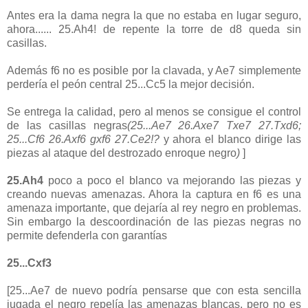
Antes era la dama negra la que no estaba en lugar seguro,
ahora...... 25.Ah4! de repente la torre de d8 queda sin
casillas.
Además f6 no es posible por la clavada, y Ae7 simplemente
perdería el peón central 25...Cc5 la mejor decisión.
Se entrega la calidad, pero al menos se consigue el control
de las casillas negras
(25...Ae7 26.Axe7 Txe7 27.Txd6;
25...Cf6 26.Axf6 gxf6 27.Ce2!?
y ahora el blanco dirige las
piezas al ataque del destrozado enroque negro
)
]
25.Ah4
poco a poco el blanco va mejorando las piezas y
creando nuevas amenazas. Ahora la captura en f6 es una
amenaza importante, que dejaría al rey negro en problemas.
Sin embargo la descoordinación de las piezas negras no
permite defenderla con garantías
25...Cxf3
[25...Ae7 de nuevo podría pensarse que con esta sencilla
jugada el negro repelía las amenazas blancas, pero no es