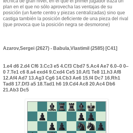
técnica de gran nivel, en el que el primer jugador traza un
plan en el que no sólo aprovecha las ventajas de su
posición (un fuerte centro y piezas centralizadas) sino que
castiga también la posición deficiente de una pieza del rival
(que provoca que la posición negra se desmorone)
Azarov,Sergei (2627) - Babula,Vlastimil (2585) [C41]
1.e4 d6 2.d4 Cf6 3.Cc3 e5 4.Cf3 Cbd7 5.Ac4 Ae7 6.0–0 0–
0 7.Te1 c6 8.a4 exd4 9.Cxd4 Ce5 10.Af1 Te8 11.h3 Af8
12.Af4 Ad7 13.Ag3 Cg6 14.Cb3 Ae6 15.f4 Dc7 16.Rh1
Tad8 17.Df3 a5 18.Tad1 h6 19.Cd4 Ac8 20.Ac4 Db6
21.Ab3 Dc5